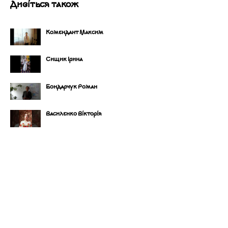
Дивіться також
Комендант Максим
Сищик Ірина
Бондарчук Роман
Василенко Вікторія