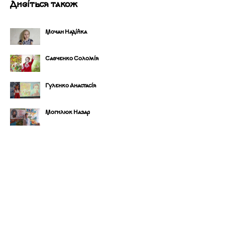
Дивіться також
Мочан Надійка
Савченко Соломія
Гуленко Анастасія
Могилюк Назар