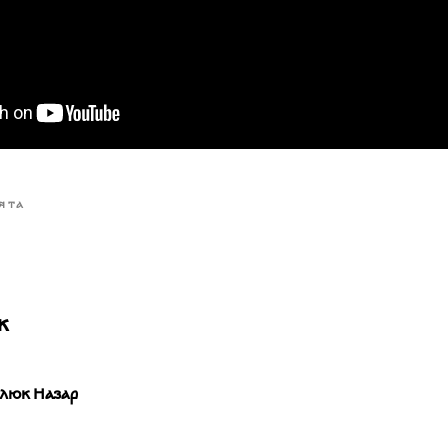
ЯТА
ж
люк Назар