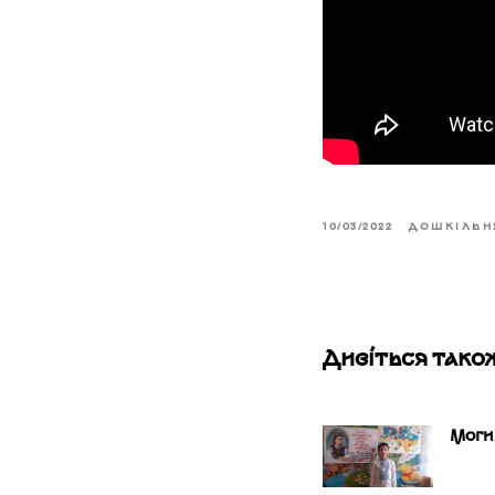
10/03/2022
ДОШКІЛЬН
Дивіться тако
Моги