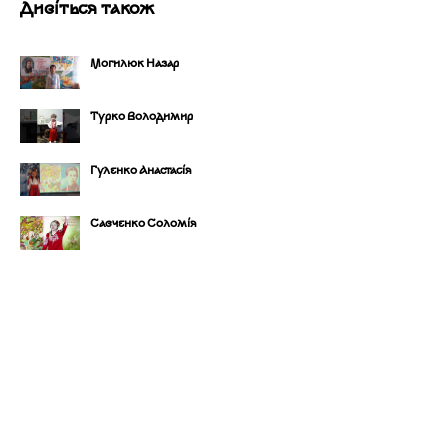
Дивіться також
Могилюк Назар
Турко Володимир
Гуленко Анастасія
Савченко Соломія