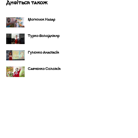
Дивіться також
Могилюк Назар
Турко Володимир
Гуленко Анастасія
Савченко Соломія