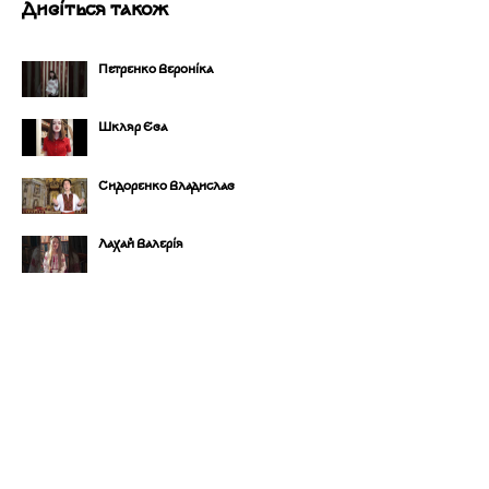
Дивіться також
Петренко Вероніка
Шкляр Єва
Сидоренко Владислав
Лахай Валерія