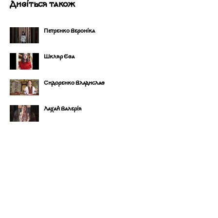
Дивіться також
Петренко Вероніка
Шкляр Єва
Сидоренко Владислав
Лахай Валерія