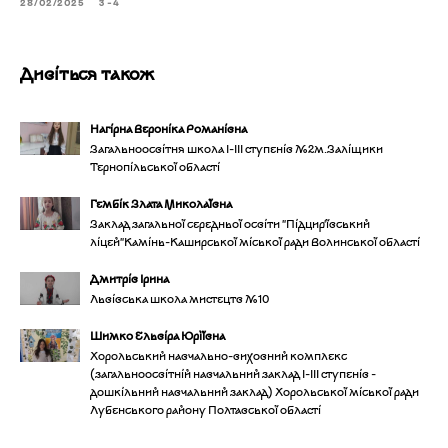
28/02/2025
3-4
Дивіться також
Нагірна Вероніка Романівна
Загальноосвітня школа І-ІІІ ступенів №2м.Заліщики
Тернопільської області
Гембік Злата Миколаївна
Заклад загальної середньої освіти "Підцир'ївський
ліцей"Камінь-Каширської міської ради Волинської області
Дмитрів Ірина
Львівська школа мистецтв №10
Шимко Ельвіра Юріївна
Хорольський навчально-виховний комплекс
(загальноосвітній навчальний заклад І-ІІІ ступенів -
дошкільний навчальний заклад) Хорольської міської ради
Лубенського району Полтавської області