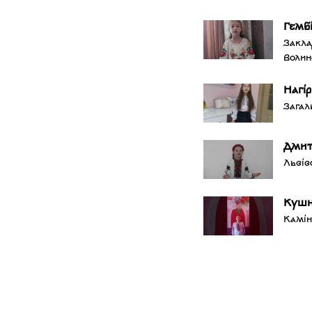
Гемб
Закла
Волин
Нагі
Загал
Дмит
Львів
Кушн
Камін