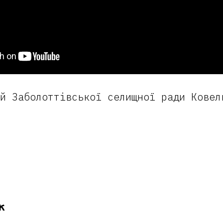
й Заболоттівської селищної ради Ковел
ж