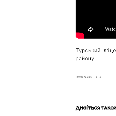
Турський ліце
району
19/03/2025
3-4
Дивіться тако