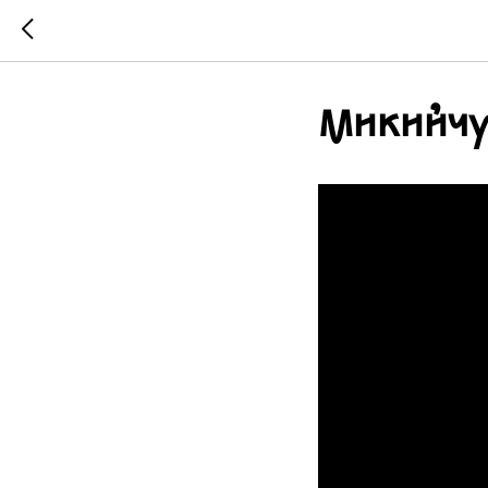
Микийчу