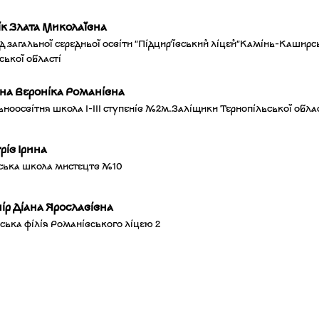
ік Злата Миколаївна
д загальної середньої освіти "Підцир'ївський ліцей"Камінь-Каширсь
ської області
рна Вероніка Романівна
ьноосвітня школа І-ІІІ ступенів №2м.Заліщики Тернопільської обла
рів Ірина
ська школа мистецтв №10
ір Діана Ярославівна
ська філія Романівського ліцею 2