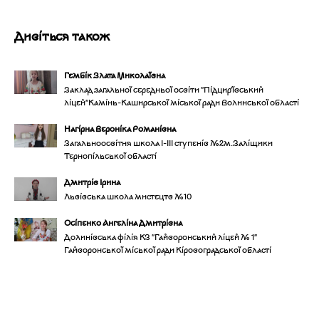
Дивіться також
Гембік Злата Миколаївна
Заклад загальної середньої освіти "Підцир'ївський
ліцей"Камінь-Каширської міської ради Волинської області
Нагірна Вероніка Романівна
Загальноосвітня школа І-ІІІ ступенів №2м.Заліщики
Тернопільської області
Дмитрів Ірина
Львівська школа мистецтв №10
Осіпенко Ангеліна Дмитрівна
Долинівська філія КЗ "Гайворонський ліцей № 1"
Гайворонської міської ради Кіровоградської області