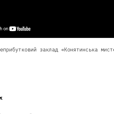
еприбутковий заклад «Конятинська мист
ж