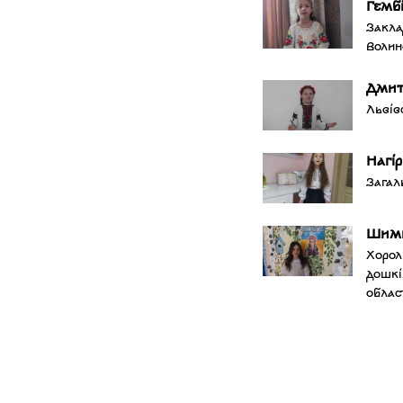
Гемб
Закла
Волин
Дмит
Львів
Нагі
Загал
Шимк
Хорол
дошкі
облас