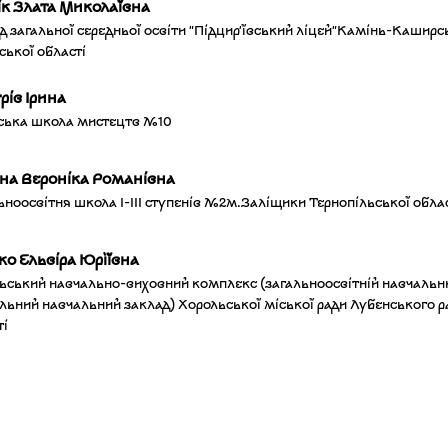
ік Злата Миколаївна
д загальної середньої освіти "Підцир'ївський ліцей"Камінь-Каширсь
ської області
рів Ірина
ська школа мистецтв №10
рна Вероніка Романівна
ьноосвітня школа І-ІІІ ступенів №2м.Заліщики Тернопільської обла
о Ельвіра Юріївна
ьський навчально-виховний комплекс (загальноосвітній навчальний 
льний навчальний заклад) Хорольської міської ради Лубенського р
ті