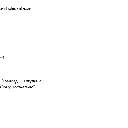
кої міської ради
сті
заклад І-ІІІ ступенів -
айону Полтавської