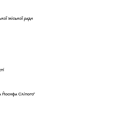
кої міської ради
сті
а Йосифа Сліпого"