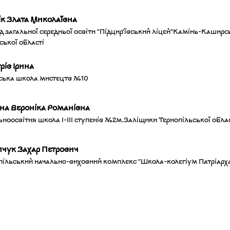
ік Злата Миколаївна
д загальної середньої освіти "Підцир'ївський ліцей"Камінь-Каширсь
ської області
рів Ірина
ська школа мистецтв №10
рна Вероніка Романівна
ьноосвітня школа І-ІІІ ступенів №2м.Заліщики Тернопільської обла
пчук Захар Петрович
пільський начально-виховний комплекс "Школа-колегіум Патріарх