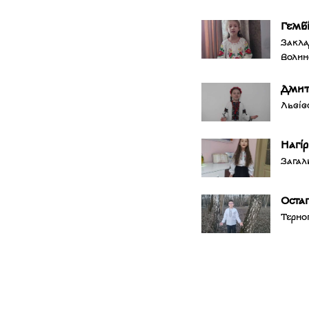
Гемб
Закла
Волин
Дмит
Львів
Нагі
Загал
Оста
Терно