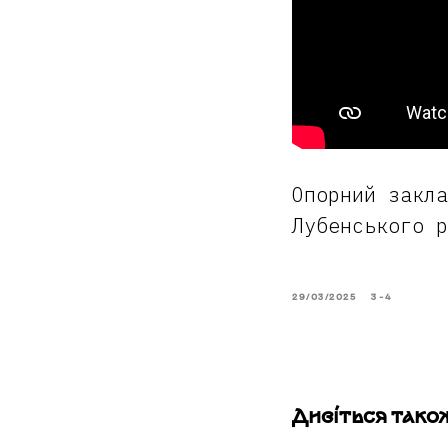
Опорний закла
Лубенського р
29/03/2025
3-4
Дивіться тако