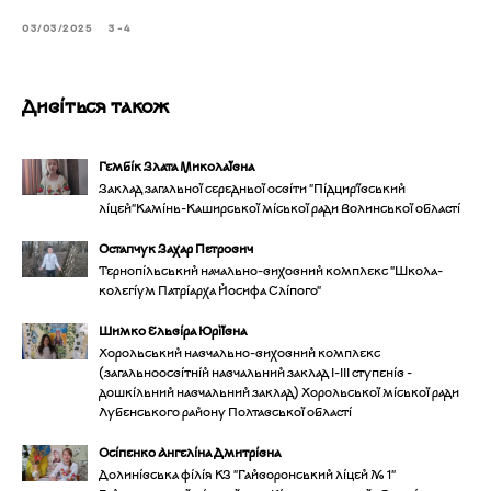
03/03/2025
3-4
Дивіться також
Гембік Злата Миколаївна
Заклад загальної середньої освіти "Підцир'ївський
ліцей"Камінь-Каширської міської ради Волинської області
Остапчук Захар Петрович
Тернопільський начально-виховний комплекс "Школа-
колегіум Патріарха Йосифа Сліпого"
Шимко Ельвіра Юріївна
Хорольський навчально-виховний комплекс
(загальноосвітній навчальний заклад І-ІІІ ступенів -
дошкільний навчальний заклад) Хорольської міської ради
Лубенського району Полтавської області
Осіпенко Ангеліна Дмитрівна
Долинівська філія КЗ "Гайворонський ліцей № 1"