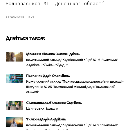
Волноваської МТГ Донецької області
27/03/2025
5-7
Дивіться також
Мельник Віолетта Олександрівна
комунальний заклад "Харківський ліцей № 161 "Імпульс"
Харківської міської ради"
Павленко Дар'я Олексіївна
Комунальний заклад "Полтавська загальноосвітня школа І-
ІІІ ступенів № 28 Полтавської міської ради Полтавської
області"
Слоньовська Єлизавета Сергіївна
Ценявська гімназія
Ткачова Марія Андріївна
комунальний заклад "Харківський ліцей № 161 "Імпульс"