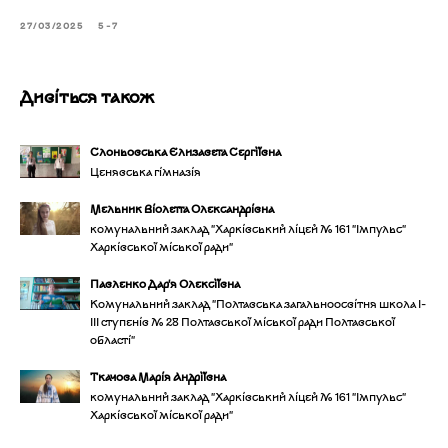
27/03/2025
5-7
Дивіться також
Слоньовська Єлизавета Сергіївна
Ценявська гімназія
Мельник Віолетта Олександрівна
комунальний заклад "Харківський ліцей № 161 "Імпульс"
Харківської міської ради"
Павленко Дар'я Олексіївна
Комунальний заклад "Полтавська загальноосвітня школа І-
ІІІ ступенів № 28 Полтавської міської ради Полтавської
області"
Ткачова Марія Андріївна
комунальний заклад "Харківський ліцей № 161 "Імпульс"
Харківської міської ради"