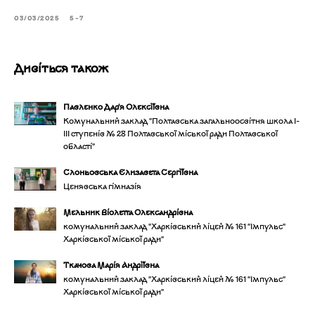
03/03/2025
5-7
Дивіться також
Павленко Дар'я Олексіївна
Комунальний заклад "Полтавська загальноосвітня школа І-
ІІІ ступенів № 28 Полтавської міської ради Полтавської
області"
Слоньовська Єлизавета Сергіївна
Ценявська гімназія
Мельник Віолетта Олександрівна
комунальний заклад "Харківський ліцей № 161 "Імпульс"
Харківської міської ради"
Ткачова Марія Андріївна
комунальний заклад "Харківський ліцей № 161 "Імпульс"
Харківської міської ради"