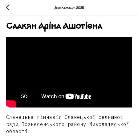
Декламація 2025
Саакян Аріна Ашотівна
Єланецька гімназія Єланецької селищної
ради Вознесенського району Миколаївської
області