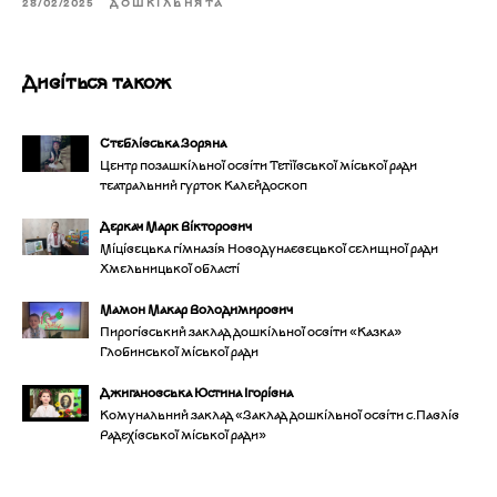
28/02/2025
ДОШКІЛЬНЯТА
Дивіться також
Стеблівська Зоряна
Центр позашкільної освіти Тетіївської міської ради
театральний гурток Калейдоскоп
Деркач Марк Вікторович
Міцівецька гімназія Новодунаєвецької селищної ради
Хмельницької області
Мамон Макар Володимирович
Пирогівський заклад дошкільної освіти «Казка»
Глобинської міської ради
Джигановська Юстина Ігорівна
Комунальний заклад «Заклад дошкільної освіти с.Павлів
Радехівської міської ради»