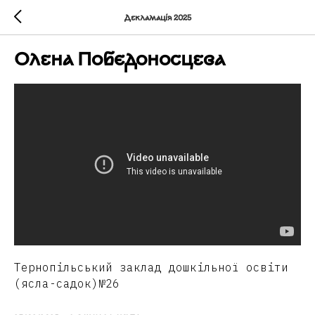
Декламація 2025
Олена Побєдоносцева
Тернопільський заклад дошкільної освіти
(ясла-садок)№26