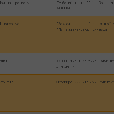
Притча про мову
"Учбовий театр ""Колібрі"" м
КАХОВКА"
Я повернусь
"Заклад загальної середньої 
""В' язівненська гімназія"""
Уяви...
КУ ССШ імені Максима Савченк
ступіня 7
Хто ти?
Житомирський міський колегіу