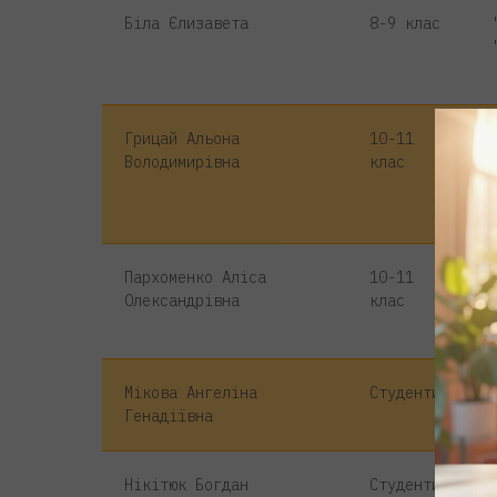
Біла Єлизавета
8-9 клас
Грицай Альона
10-11
Володимирівна
клас
Пархоменко Аліса
10-11
Олександрівна
клас
Мікова Ангеліна
Студенти
Генадіївна
Нікітюк Богдан
Студенти