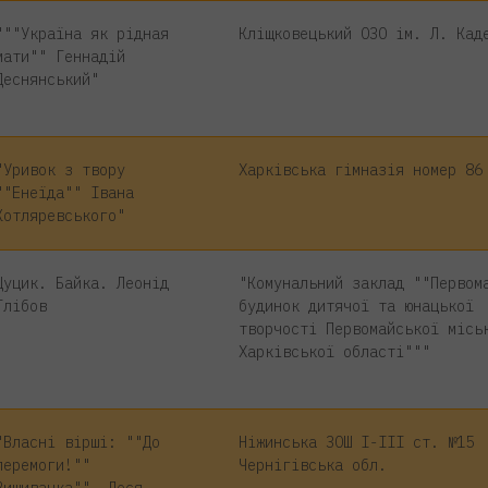
"""Україна як рідная
Кліщковецький ОЗО ім. Л. Кад
мати"" Геннадій
Деснянський"
"Уривок з твору
Харківська гімназія номер 86
""Енеїда"" Івана
Котляревського"
Цуцик. Байка. Леонід
"Комунальний заклад ""Первом
Глібов
будинок дитячої та юнацької
творчості Первомайської місь
Харківської області"""
"Власні вірші: ""До
Ніжинська ЗОШ І-ІІІ ст. №15
перемоги!""
Чернігівська обл.