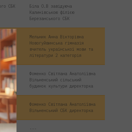
ого СБК
Біла О.В завідуюча
Калинівською філією
Березанського СБК
Мельник Анна Вікторівна
Новогуйвинська гімназія
вчитель української мови та
літератури 2 категорія
Фоменко Світлана Анатоліївна
Вільненський сільський
будинок культури директорка
огічна
Фоменко Світлана Анатоліївна
Вільненський СБК директорка
---