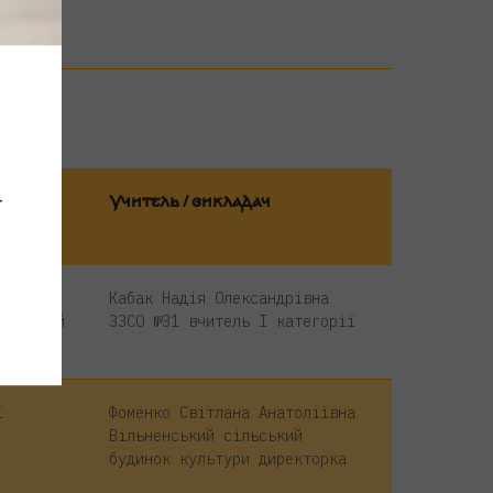
ні
—
Учитель / викладач
Кабак Надія Олександрівна
ий ліцей
ЗЗСО №31 вчитель І категорії
ї
Фоменко Світлана Анатоліївна
Вільненський сільський
будинок культури директорка