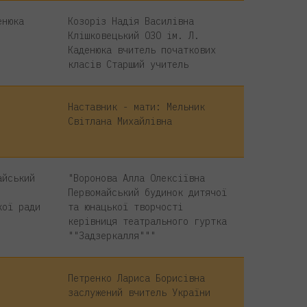
енюка
Козоріз Надія Василівна
Клішковецький ОЗО ім. Л.
Каденюка вчитель початкових
класів Старший учитель
Наставник - мати: Мельник
Світлана Михайлівна
айський
"Воронова Алла Олексіївна
Первомайський будинок дитячої
кої ради
та юнацької творчості
керівниця театрального гуртка
""Задзеркалля"""
Петренко Лариса Борисівна
заслужений вчитель України