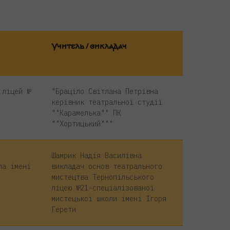
Учитель / викладач
 ліцей №
"Браціло Світлана Петрівна
керівник театральної студії
""Карамелька"" ПК
""Хортицький"""
Шамрик Надія Василівна
ла імені
викладач основ театрального
мистецтва Тернопільського
ліцею №21-спеціалізованої
мистецької школи імені Ігоря
Герети