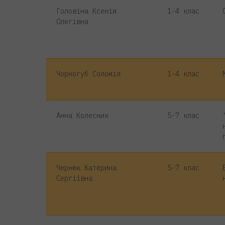
Головіна Ксенія
1-4 клас
Олегівна
Чорногуб Соломія
1-4 клас
Анна Колесник
5-7 клас
Чернюк Катерина
5-7 клас
Сергіївна