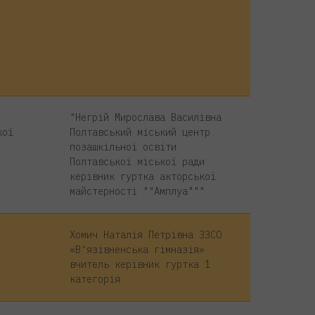
"Негрій Мирослава Василівна
кої
Полтавський міський центр
позашкільної освіти
Полтавської міської ради
керівник гуртка акторської
майстерності ""Амплуа"""
Хомич Наталія Петрівна ЗЗСО
«В‘язівненська гімназія»
вчитель керівник гуртка 1
категорія