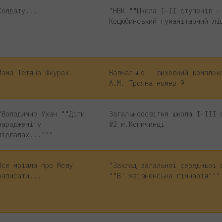
Солдату...
"НВК ""Школа І-ІІ ступенів -
Коцюбинський гуманітарний лі
Мама Тетяна Шкурак
Навчально - виховний комплек
А.М. Трояна номер 9
"Володимир Ухач ""Діти
Загальноосвітня школа І-ІІІ 
народжені у
#2 м.Копичинці
підвалах..."""
Все мріяла про Мову
"Заклад загальної середньої 
написати...
""В' язівненська гімназія"""