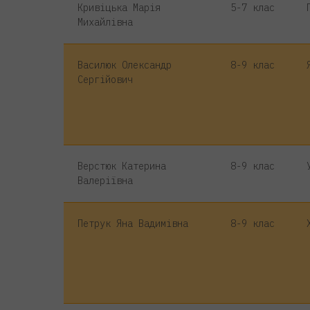
Кривіцька Марія
5-7 клас
Михайлівна
Василюк Олександр
8-9 клас
Сергійович
Верстюк Катерина
8-9 клас
Валеріївна
Петрук Яна Вадимівна
8-9 клас