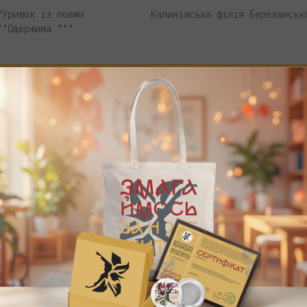
"Уривок із поеми
Калинівська філія Березанськ
""Одержима """
«Коли я буду навіть
Новогуйвинська гімназія
сивою»
Крізь вікна
Молодіжний центр «Вільні»
Герої не вмирають
Харківська гуманітарно-педаг
академія
"М.Віграновський ""Це
Тернопільський національний