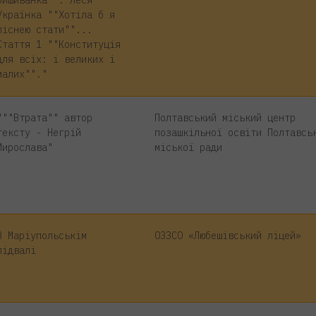
Вишиванка"". Леся
Українка ""Хотіла б я
піснею стати""...
Стаття 1 ""Конституція
для всіх: і великих і
малих""."
"""Втрата"" автор
Полтавський міський центр
тексту - Негрій
позашкільної освіти Полтавсь
Мирослава"
міської ради
В Маріупольськім
ОЗЗСО «Любешівський ліцей»
підвалі