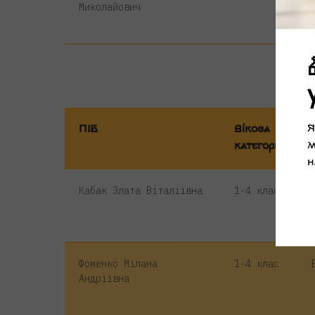
Миколайович
Я
ПІБ
Вікова
м
категорія
н
Кабак Злата Віталіївна
1-4 клас
Фоменко Мілана
1-4 клас
Андріївна