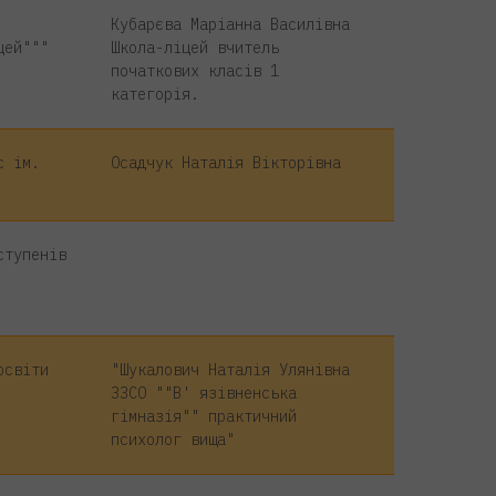
Кубарєва Маріанна Василівна
цей"""
Школа-ліцей вчитель
початкових класів 1
категорія.
с ім.
Осадчук Наталія Вікторівна
ступенів
освіти
"Шукалович Наталія Улянівна
ЗЗСО ""В' язівненська
гімназія"" практичний
психолог вища"