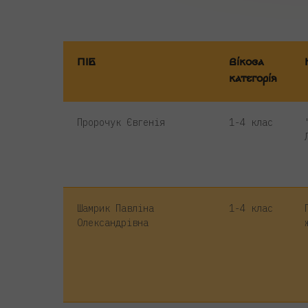
ПІБ
Вікова
категорія
Пророчук Євгенія
1-4 клас
Шамрик Павліна
1-4 клас
Олександрівна