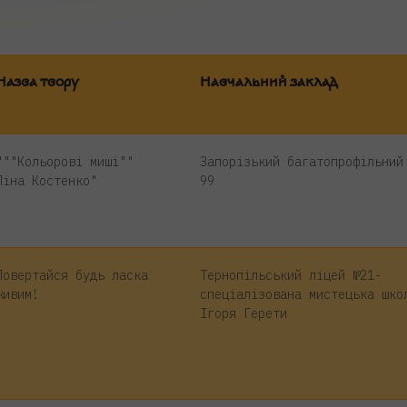
Назва твору
Навчальний заклад
"""Кольорові миші""
Запорізький багатопрофільний
Ліна Костенко"
99
Повертайся будь ласка
Тернопільський ліцей №21-
живим!
спеціалізована мистецька шко
Ігоря Герети