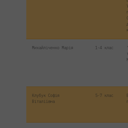
Михайліченко Марія
1-4 клас
Клубук Софія
5-7 клас
Віталіївна