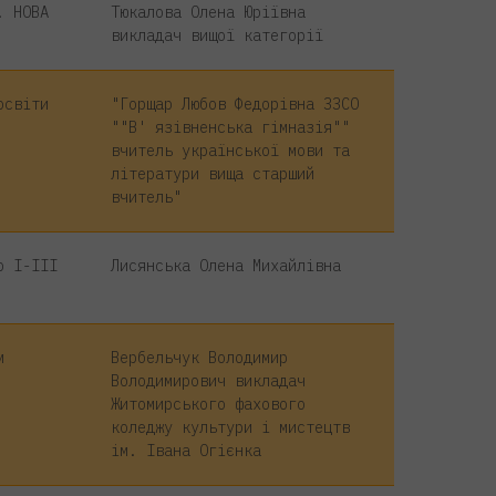
. НОВА
Тюкалова Олена Юріївна
викладач вищої категорії
освіти
"Горщар Любов Федорівна ЗЗСО
""В' язівненська гімназія""
вчитель української мови та
літератури вища старший
вчитель"
о І-ІІІ
Лисянська Олена Михайлівна
м
Вербельчук Володимир
Володимирович викладач
Житомирського фахового
коледжу культури і мистецтв
ім. Івана Огієнка