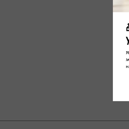
Я
м
н