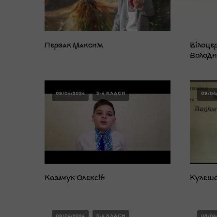
Первак Максим
Білоце
Володи
09/04/2024
3-4 КЛАСИ
09/04
Козачук Олексій
Кулешо
09/04/2024
3-4 КЛАСИ
08/04