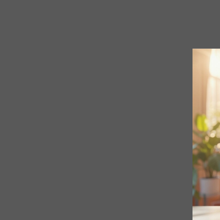
Яременко Валерія
Федото
08/04/2024
3-4 КЛАСИ
08/04
Виборна Злата
Бедзюк