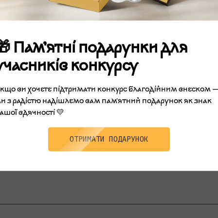
🎁 Пам’ятні подарунки для
учасників конкурсу
кщо ви хочете підтримати конкурс благодійним внеском 
и з радістю надішлемо вам пам'ятний подарунок як знак
ашої вдячності 💛
ОТРИМАТИ ПОДАРУНОК