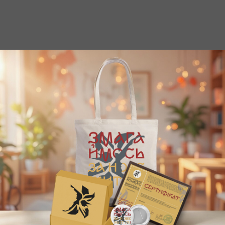
в Микита
Октисюк Соломія Сергіївн
/2024
3-4 КЛАСИ
08/04/2024
3-4 КЛАСИ
 Ірина
Бедзюк Дарина
Завантажити ще