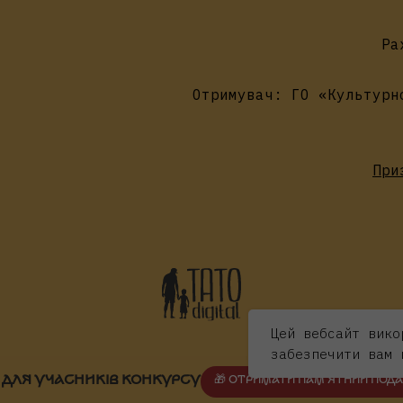
Ра
Отримувач: ГО «Культурн
При
Цей вебсайт вико
забезпечити вам 
 ДЛЯ УЧАСНИКІВ КОНКУРСУ
🎁 ОТРИМАТИ ПАМ'ЯТНИЙ ПОД