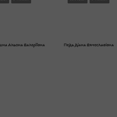
на Альона Валеріївна
Педь Діана Вячеславівна
/2024
3-4 КЛАСИ
08/04/2024
3-4 КЛАСИ