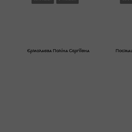
Єрмолаєва Поліна Сергіївна
Посмаш
08/04/2024
3-4 КЛАСИ
08/04