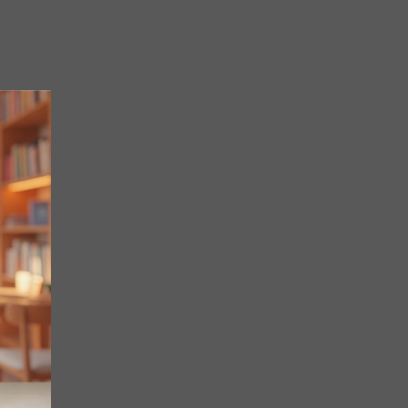
а
Ільченко Ілля Олександрович
08/04/2024
3-4 КЛАСИ
Максим'юк Каріна