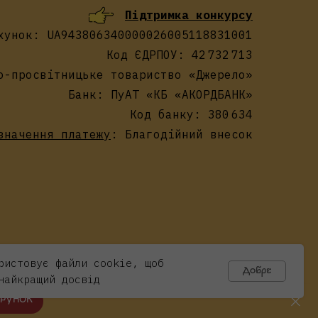
Підтримка конкурсу
хунок: UA943806340000026005118831001
Код ЄДРПОУ: 42 732 713
о-просвітницьке товариство «Джерело»
Банк: ПуАТ «КБ «АКОРДБАНК»
Код банку: 380 634
значення платежу
: Благодійний внесок
ристовує файли cookie, щоб
Добре
найкращий досвід
АРУНОК