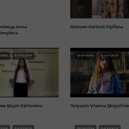
рківець Анна
Вознюк Євгенія Юріївна
мирівна
/2024
3-4 КЛАСИ
09/04/2024
3-4 КЛАСИ
ва Марія Євгенівна
Галушко Ульяна Михайлів
/2024
3-4 КЛАСИ
08/04/2024
3-4 КЛАСИ