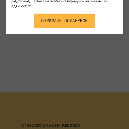
радістю надішлемо вам пам'ятний подарунок як знак нашої
вдячності 💛
ОТРИМАТИ ПОДАРУНОК
СПИСОК УЧАСНИКІВ 2025