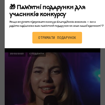
🎁 Пам’ятні подарунки для
учасників конкурсу
Якщо ви хочете підтримати конкурс благодійним внеском — ми з
радістю надішлемо вам пам'ятний подарунок як знак нашої вдячності 💛
Пшебильська Влада
ОТРИМАТИ ПОДАРУНОК
25/02/2023
СТУДЕНТИ